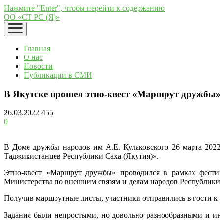
Нажмите "Enter", чтобы перейти к содержанию
ОО «СТ РС (Я)»
открыть
меню
Главная
О нас
Новости
Публикации в СМИ
В Якутске прошел этно-квест «Маршрут дружбы
26.03.2022
455
0
В Доме дружбы народов им А.Е. Кулаковского 26 марта 202
Таджикистанцев Республики Саха (Якутия)».
Этно-квест «Маршрут дружбы» проводился в рамках фести
Министерства по внешним связям и делам народов Республики 
Получив маршрутные листы, участники отправились в гости к 
Задания были непростыми, но довольно разнообразными и ин