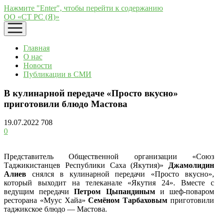
Нажмите "Enter", чтобы перейти к содержанию
ОО «СТ РС (Я)»
открыть
меню
Главная
О нас
Новости
Публикации в СМИ
В кулинарной передаче «Просто вкусно»
приготовили блюдо Мастова
19.07.2022
708
0
Представитель Общественной организации «Союз
Таджикистанцев Республики Саха (Якутия)»
Джамолидин
Алиев
снялся в кулинарной передачи «Просто вкусно»,
который выходит на телеканале «Якутия 24». Вместе с
ведущим передачи
Петром Цыпандиным
и шеф-поваром
ресторана «Муус Хайа»
Семёном Тарбаховым
приготовили
таджикское блюдо — Мастова.