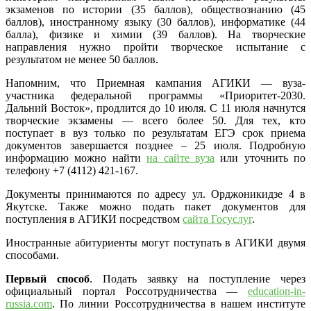
экзаменов по истории (35 баллов), обществознанию (45
баллов), иностранному языку (30 баллов), информатике (44
балла), физике и химии (39 баллов). На творческие
направления нужно пройти творческое испытание с
результатом не менее 50 баллов.
Напомним, что Приемная кампания АГИКИ — вуза-
участника федеральной программы «Приоритет-2030.
Дальний Восток», продлится до 10 июля. С 11 июля начнутся
творческие экзамены — всего более 50. Для тех, кто
поступает в вуз только по результатам ЕГЭ срок приема
документов завершается позднее – 25 июля. Подробную
информацию можно найти
на сайте вуза
или уточнить по
телефону +7 (4112) 421-167.
Документы принимаются по адресу ул. Орджоникидзе 4 в
Якутске. Также можно подать пакет документов для
поступления в АГИКИ посредством
сайта Госуслуг
.
Иностранные абитуриенты могут поступать в АГИКИ двумя
способами.
Первый способ
. Подать заявку на поступление через
официальный портал Россотрудничества —
education-in-
russia.com
. По линии Россотрудничества в нашем институте