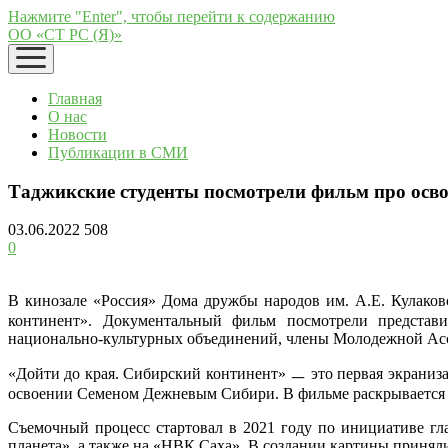
Нажмите "Enter", чтобы перейти к содержанию
ОО «СТ РС (Я)»
открыть
меню
Главная
О нас
Новости
Публикации в СМИ
Таджикские студенты посмотрели фильм про осв
03.06.2022
508
0
В кинозале «Россия» Дома дружбы народов им. А.Е. Кулако
континент». Документальный фильм посмотрели представи
национально-культурных объединений, члены Молодежной Асса
«Дойти до края. Сибирский континент» ㅡ это первая экрани
освоении Семеном Дежневым Сибири. В фильме раскрывается 
Съемочный процесс стартовал в 2021 году по инициативе г
планета», а также на «НВК Саха». В создании картины принял