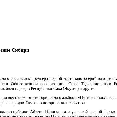
оение Сибири
вского состоялась премьера первой части многосерийного фил
тели Общественной организации «Союз Таджикистанцев Ре
мблеи народов Республики Саха (Якутия) и другие.
зация шеститомного исторического альбома «Пути великих свер
роль народов Якутии в исторических событиях.
лавы республики
Айсена Николаева
и уже этой весной фильм 
и участие команды проекта «Пути великих свершений» и канала