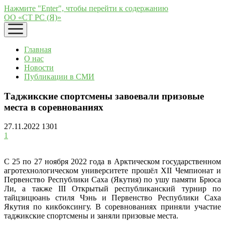
Нажмите "Enter", чтобы перейти к содержанию
ОО «СТ РС (Я)»
открыть
меню
Главная
О нас
Новости
Публикации в СМИ
Таджикские спортсмены завоевали призовые
места в соревнованиях
27.11.2022
1301
1
С 25 по 27 ноября 2022 года в Арктическом государственном
агротехнологическом университете прошёл XII Чемпионат и
Первенство Республики Саха (Якутия) по ушу памяти Брюса
Ли, а также III Открытый республиканский турнир по
тайцзицюань стиля Чэнь и Первенство Республики Саха
Якутия по кикбоксингу. В соревнованиях приняли участие
таджикские спортсмены и заняли призовые места.