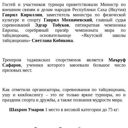
Гостей и участников турнира приветствовали Министр по
внешним связям и делам народов Республики Саха (Якутия)
Гаврил Кириллин
, заместитель министра по физической
культуре и спорту
Гаврил Мохначевский
, главный судья
соревнований
Эдгар Тобуков
, пятикратная чемпионка
Европы, серебряный призёр чемпионата мира по
тайцзицюань, основательнице «Якутской школы
тайцзицюань»
Светлана Кобякова
.
Тренером таджикских спорстменов является
Маъруф
Сафаров
, ученики которого завоевали большое число
призовых мест.
Как отметили организаторы, соревнования по тайцзицюань,
ушу и кикбоксингу – это не только яркие турниры, но и
праздник спорта и дружбы, а также познания мудрости мира.
Шахром Умаров
1 место в весовой категории до 75 кг: