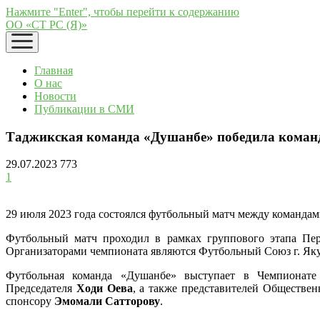
Нажмите "Enter", чтобы перейти к содержанию
ОО «СТ РС (Я)»
открыть
меню
Главная
О нас
Новости
Публикации в СМИ
Таджикская команда «Душанбе» победила коман
29.07.2023
773
1
29 июля 2023 года состоялся футбольный матч между командам
Футбольный матч проходил в рамках группового этапа Перв
Организаторами чемпионата являются Футбольный Союз г. Яку
Футбольная команда «Душанбе» выступает в Чемпионате
Председателя
Ходи Оева
, а также представителей Обществе
спонсору
Эмомали Сатторову
.