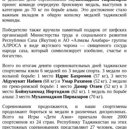
принес команде очередную бронзовую медаль, выступив в
категории до 70 кг по борьбе алыш. Это достижение стало
важным вкладом в общую копилку медалей таджикской
команды.
Победителю также вручили памятный подарок от шефских
организаций Министерства труда и социального развития
Республики Саха (Якутия) и АО «Алмазы Анабара» группы
АЛРОСА в виде якутского чорона — священного сосуда
народа саха, который символизирует изобилие, счастье и
богатство.
Всего по итогам девяти соревновательных дней таджикские
спортсмены взяли 6 медалей по 3 видам спорта. 3 медали по
вольной борьбе: 1 место
Идрис Бахромов
(57 кг), 3 место
Абдумукит Набиев
(68 кг) и
Умар Рахимов
(52 кг). 2 медали
по греко-римской борьбе: 1 место
Дамир Отаев
(52 кг) и 3
место
Боймухаммад Нортоджов
(62 кг). 1 медаль по борьбе
алыш: 3 место
Мухаммаджон Пирназаров
(70 кг).
Соревнования продолжаются, и наши спортсмены
продолжают бороться за медали в различных дисциплинах.
Всего на Игры «Дети Азии» приехали более 2000
спортсменов из 24 стран. Республику Таджикистан на этих
престижных соревнованиях представляют 27 человек, среди