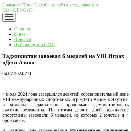
Нажмите "Enter", чтобы перейти к содержанию
ОО «СТ РС (Я)»
открыть
меню
Главная
О нас
Новости
Публикации в СМИ
Таджикистан завоевал 6 медалей на VIII Играх
«Дети Азии»
04.07.2024
771
0
4 июля 2024 года завершился девятый соревновательный день
VIII международных спортивных игр «Дети Азии» в Якутске,
и команда Таджикистана продолжает демонстрировать
высокие результаты. По итогам девяти дней таджикские
спортсмены завоевали 6 медалей, из которых 2 золотые и 4
бронзовые.
В девятый день соревнований
Мухаммаджон Пирназаров