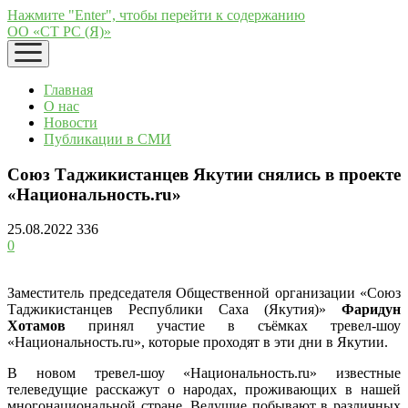
Нажмите "Enter", чтобы перейти к содержанию
ОО «СТ РС (Я)»
открыть
меню
Главная
О нас
Новости
Публикации в СМИ
Союз Таджикистанцев Якутии снялись в проекте
«Национальность.ru»
25.08.2022
336
0
Заместитель председателя Общественной организации «Союз
Таджикистанцев Республики Саха (Якутия)»
Фаридун
Хотамов
принял участие в съёмках тревел-шоу
«Национальность.ru», которые проходят в эти дни в Якутии.
В новом тревел-шоу «Национальность.ru» известные
телеведущие расскажут о народах, проживающих в нашей
многонациональной стране. Ведущие побывают в различных