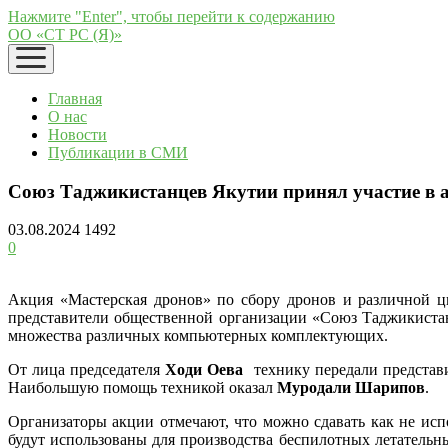
Нажмите "Enter", чтобы перейти к содержанию
ОО «СТ РС (Я)»
открыть
меню
Главная
О нас
Новости
Публикации в СМИ
Союз Таджикистанцев Якутии принял участие в 
03.08.2024
1492
0
Акция «Мастерская дронов» по сбору дронов и различной ц
представители общественной организации «Союз Таджикистанц
множества различных компьютерных комплектующих.
От лица председателя
Ходи Оева
технику передали представ
Наибольшую помощь техникой оказал
Муродали Шарипов
.
Организаторы акции отмечают, что можно сдавать как не исп
будут использованы для производства беспилотных летательн