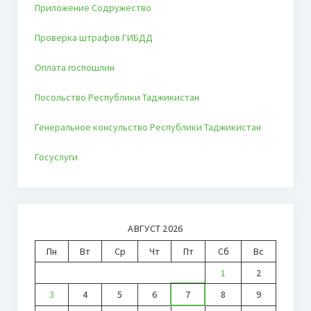
Приложение Содружество
Проверка штрафов ГИБДД
Оплата госпошлин
Посольство Республики Таджикистан
Генеральное консульство Республики Таджикистан
Госуслуги
АВГУСТ 2026
Пн
Вт
Ср
Чт
Пт
Сб
Вс
1
2
3
4
5
6
7
8
9