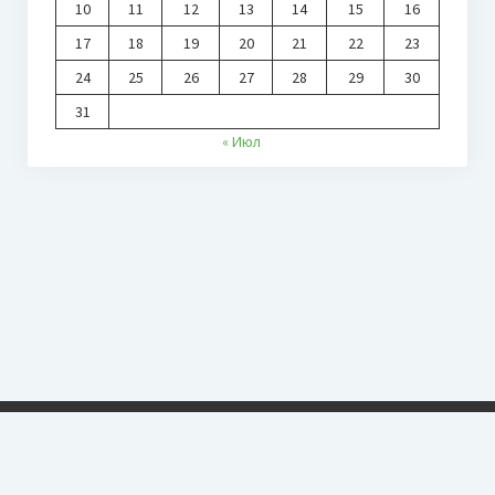
10
11
12
13
14
15
16
17
18
19
20
21
22
23
24
25
26
27
28
29
30
31
« Июл
ОО «СТ РС (Я)»
Copyright © 2026 г. Все права защищены. При копировании материалов,