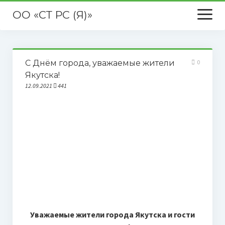
ОО «СТ РС (Я)»
открыть
меню
Главная
С Днём города, уважаемые жители
0
О нас
Якутска!
12.09.2021
441
Новости
Публикации в СМИ
Уважаемые жители города Якутска и гости