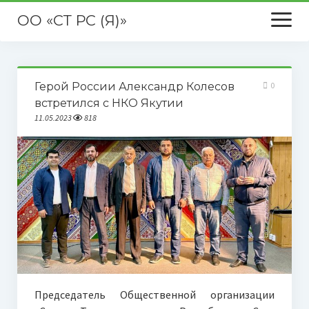
ОО «СТ РС (Я)»
открыть
меню
Главная
Герой России Александр Колесов
0
О нас
встретился с НКО Якутии
11.05.2023
818
Новости
Публикации в СМИ
Председатель Общественной организации