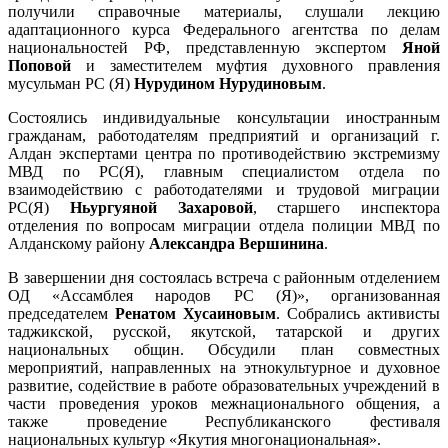
получили справочные материалы, слушали лекцию
адаптационного курса Федерального агентства по делам
национальностей РФ, представленную экспертом
Яной
Поповой
и заместителем муфтия духовного правления
мусульман РС (Я)
Нурудином Нурудиновым
.
Состоялись индивидуальные консультации иностранным
гражданам, работодателям предприятий и организаций г.
Алдан экспертами центра по противодействию экстремизму
МВД по РС(Я), главным специалистом отдела по
взаимодействию с работодателями и трудовой миграции
РС(Я)
Ньургуяной Захаровой
, старшего инспектора
отделения по вопросам миграции отдела полиции МВД по
Алданскому району
Александра Вершинина
.
В завершении дня состоялась встреча с районным отделением
ОД «Ассамблея народов РС (Я)», организованная
председателем
Ренатом Хусаиновым
. Собрались активисты
таджикской, русской, якутской, татарской и других
национальных общин. Обсудили план совместных
мероприятий, направленных на этнокультурное и духовное
развитие, содействие в работе образовательных учреждений в
части проведения уроков межнационального общения, а
также проведение Республиканского фестиваля
национальных культур «Якутия многонациональная».