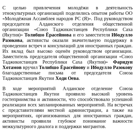
С целью привлечения молодёжи в деятельность
этнокультурных организаций поделились опытом работы ОО
«Молодёжная Ассамблея народов РС (Я)». Под руководством
председателя Алданского отделения общественной
организации «Союз Таджикистанцев Республики Саха
(Якутия)»
Толибшо Ёрасейнова
и его заместителя
Ибодулло
Разокова
, активисты оказали значительную поддержку в
проведении встреч и консультаций для иностранных граждан.
Их вклад был высоко оценён руководством организации.
Заместитель председателя общественной организации «Союз
Таджикистанцев Республики Саха (Якутия)»
Фаридун
Хотамов
вручил
Толибшо Ёрасейнову
и
Ибодулло Разокову
благодарственные письма от председателя Союза
Таджикистанцев Якутии
Ходи Оева
.
В ходе мероприятий Алданское отделение Союза
Таджикистанцев Якутии проявило высокий уровень
гостеприимства и активности, что способствовало успешной
реализации всех запланированных мероприятий. На встречах
с представителями местной администрации, а также на
мероприятиях, организованных для иностранных граждан,
активисты проявили глубокое понимание важности
межкультурного диалога и поддержки мигрантов.