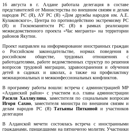
16 августа в г. Алдане работала делегация в составе
представителей от Министерства по внешним связям и делам
народов РС (Я), АУ РС (Я) «Дом дружбы народов им. А.Е.
Кулаковского», Центра по противодействию экстремизму РС
(Я) и Госкомзанятости РС (Я) в рамках реализации
межведомственного проекта «Час мигранта» на территории
районов Якутии.
Проект направлен на информирование иностранных граждан
о Российском законодательстве, нормах поведения в
российском обществе, трудовых отношениях с
работодателями, работе ведомственных структур по решения
вопросов трудовой миграции, здравоохранения и обучения
детей в садиках и школах, а также на профилактику
межнациональных и межконфессиональных конфликтов.
В программу работы вошли: встреча с администрацией МР
«Алданский район» с участием и.о. главы администрации
Расиля Халлиулина
, заместителя по социальным вопросам
Игоря Сахно
, заместителя министра по внешним связям и
делам народов РС (Я)
Татьяны Пяткиной
и участников
делегации
В Алданской мечети состоялась встреча с иностранными
гражданами, пришедшими на пятничную молитву. Участники