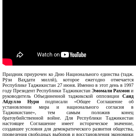
Праздник приурочен ко Дню Национального единства (тадж.
Рӯзи Ваҳдати миллӣ), которое ежегодно отмечается
Республике Таджикистан 27 июня. Именно в этот день в 1997
году Президент Республики Таджикистан
Эмомали Рахмон
и
руководитель Объединенной таджикской оппозиции
Саид
Абдулло Нури
подписали «Общее Соглашение об
установлении мира и национального согласия в
Таджикистане», тем самым положив конец
братоубийственной войне. Для Республики Таджикистан
настоящее Соглашение имеет историческое значение,
создавшее условия для демократического развития общества,
проведения свободных выборов и восстановления экономики