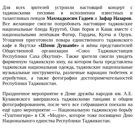
Для всех зрителей устроили настоящий концерт с
таджикскими песнями в исполнении известных и
талантливых певцов
Махмадкосим Гадоев
и
Зафар Назаров
.
Все желающие смогли попробовать настоящие таджикские
национальные блюда Курутоб, Оши борик и Кашк вместе с
национальными лепёшкам Фатир, Гирдача, Кулча и Орзук.
Угощения приготовили повара единственного таджикского
кафе в Якутске
«Шоми Душанбе»
и жёны представителей
Общественной организации «Союз Таджикистанцев
Республики Саха (Якутия)». Также зрители смогли увидеть
фирменную таджикскую зону, на котором была представлена
таджикская национальная одежда, таджикские национальные
музыкальные инструменты, различные вариации тюбетеек и
атрибутики, а также фотографии достопримечательностей
Республики Таджикистан.
Праздничное мероприятие в Доме дружбы народов им. А.Е.
Кулаковского завершилось таджикскими танцами и общим
фотографированием, после чего все собравшиеся поехали на
ещё одно мероприятие — Национальную таджикскую борьбу
«Гуштингири» в СК «Модун», которое тоже посвящено Дню
Национального единства Республики Таджикистан.