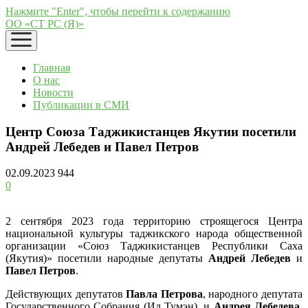
Нажмите "Enter", чтобы перейти к содержанию
ОО «СТ РС (Я)»
открыть
меню
Главная
О нас
Новости
Публикации в СМИ
Центр Союза Таджикистанцев Якутии посетили
Андрей Лебедев и Павел Петров
02.09.2023
944
0
2 сентября 2023 года территорию строящегося Центра
национальной культуры таджикского народа общественной
организации «Союз Таджикистанцев Республики Саха
(Якутия)» посетили народные депутаты
Андрей Лебедев
и
Павел Петров
.
Действующих депутатов
Павла Петрова
, народного депутата
Государственного Собрания (Ил Тумэн), и
Андрея Лебедева
,