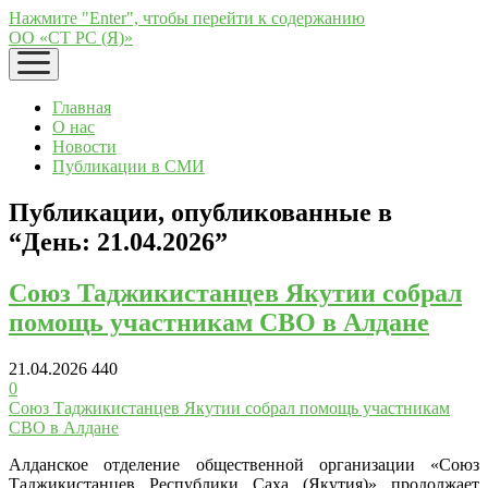
Нажмите "Enter", чтобы перейти к содержанию
ОО «СТ РС (Я)»
открыть
меню
Главная
О нас
Новости
Публикации в СМИ
Публикации, опубликованные в
“День:
21.04.2026
”
Союз Таджикистанцев Якутии собрал
помощь участникам СВО в Алдане
21.04.2026
440
0
Союз Таджикистанцев Якутии собрал помощь участникам
СВО в Алдане
Алданское отделение общественной организации «Союз
Таджикистанцев Республики Саха (Якутия)» продолжает